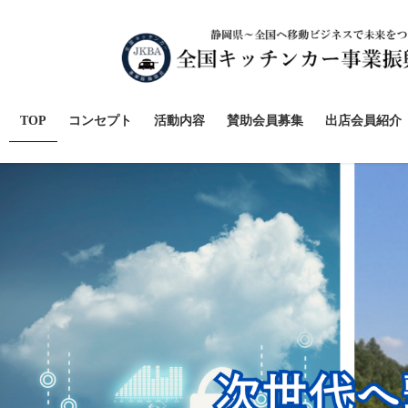
コ
ナ
ン
ビ
テ
ゲ
ン
ー
ツ
シ
へ
ョ
TOP
コンセプト
活動内容
賛助会員募集
出店会員紹介
ス
ン
キ
に
ッ
移
プ
動