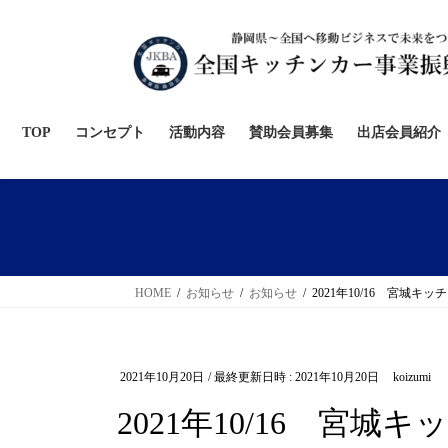
コ
ナ
ン
ビ
テ
ゲ
ン
ー
ツ
シ
へ
ョ
TOP
コンセプト
活動内容
賛助会員募集
出店会員紹介
ス
ン
キ
に
ッ
移
プ
動
HOME
お知らせ
お知らせ
2021年10/16 宮城
2021年10月20日
/ 最終更新日時 :
2021年10月20日
koizumi
2021年10/16 宮