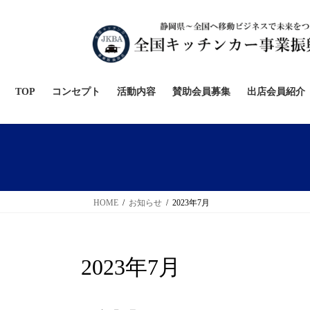
コ
ナ
ン
ビ
テ
ゲ
ン
ー
ツ
シ
へ
ョ
TOP
コンセプト
活動内容
賛助会員募集
出店会員紹介
ス
ン
キ
に
ッ
移
プ
動
HOME
お知らせ
2023年7月
2023年7月