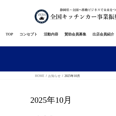
コ
ナ
ン
ビ
テ
ゲ
ン
ー
ツ
シ
へ
ョ
TOP
コンセプト
活動内容
賛助会員募集
出店会員紹介
ス
ン
キ
に
ッ
移
プ
動
HOME
お知らせ
2025年10月
2025年10月