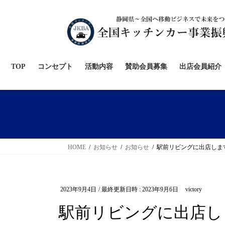
コ
ナ
ン
ビ
テ
ゲ
ン
ー
ツ
シ
へ
ョ
TOP
コンセプト
活動内容
賛助会員募集
出店会員紹介
ス
ン
キ
に
ッ
移
プ
動
HOME
お知らせ
お知らせ
駅前リビングに出店しま
2023年9月4日
/ 最終更新日時 :
2023年9月6日
victory
駅前リビングに出店し