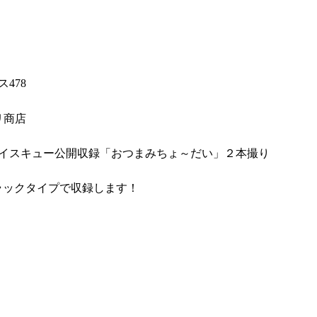
！
478
リ商店
ボイスキュー公開収録「おつまみちょ～だい」２本撮り
トラックタイプで収録します！