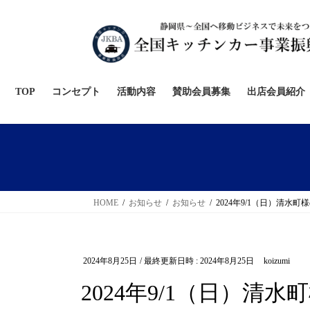
コ
ナ
ン
ビ
テ
ゲ
ン
ー
ツ
シ
へ
ョ
TOP
コンセプト
活動内容
賛助会員募集
出店会員紹介
ス
ン
キ
に
ッ
移
プ
動
HOME
お知らせ
お知らせ
2024年9/1（日）清水
2024年8月25日
/ 最終更新日時 :
2024年8月25日
koizumi
2024年9/1（日）清