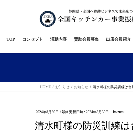
コ
ナ
ン
ビ
テ
ゲ
ン
ー
ツ
シ
へ
ョ
TOP
コンセプト
活動内容
賛助会員募集
出店会員紹介
ス
ン
キ
に
ッ
移
プ
動
HOME
お知らせ
お知らせ
清水町様の防災訓練は台
2024年8月30日
/ 最終更新日時 :
2024年8月30日
koizumi
清水町様の防災訓練は